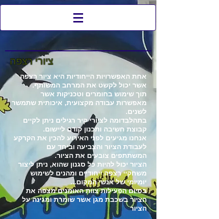
ציורי רצפה
אחת האפשרויות הייחודיות היא ציור רצפה
אשר יכול לקשט את המרחב המשותף.
תוך שימוש בחומרים וטכניקות אשר
מאפשרות עבודה מקצועית, איכותית שתמשר
לשנים.
בתהלבדומה לציורי קיר רגילים ניתן לקיים
קבוצת חשיבה ותכנון קודם ליישום.
אנחנו מגיעים לפני האירוע להכין את הקרקע
לעבודת הציור והצביעה וביחד עם
המשתתפים צובעים את הציור.
הציור יכול להיות כל סגנון שהוא, ניתן ליצור
משחקיי רצפה ייחודיים ומהנים לשימוש
יומיומי של אנשי המקום...
בסיום הפעילות צוות האומנים מצפה את
הציור בשכבת מגן אשר שומרת ומגינה על
הציור